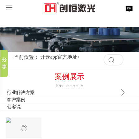
开云app官方地址
开云app官方地址
分享到
产品中心
新浪微博
微信
案例展示
开云app官方地址-开云(中国)
当前位置：
开云app官方地址
>
案例展示
>
行业解决方案
>
清
百度贴吧
空
服务支持
激光切割系列
行业解决方案
光纤激光打标机
豆瓣
记
案例展示
录
QQ好友
取消
历
Products center
关于创恒
激光焊接系列
客户案例
紫外线激光打标机
精密激光切割机
汽车行业激光智能解决方案
史
行业解决方案
清
记
客户案例
空
开云app官方地址
激光智能生产线
创客说
走进创恒
CO2激光打标机
大幅激光切割机
创恒激光CX-CE-1500手持焊接机_激光焊接机
轨道交通行业激光智能加工解决方案
录
创客说
记
录
开云app官方地址-开云(中国)
激光清洗系列
科技创恒
开云app官方地址
在线飞行激光打标机
管材激光切割机
创恒激光机械手臂激光焊接机
新能源电机定子铁芯激光焊接产线
水泵风机行业
历
史
记
激光加工服务
加入创恒
展会活动
CX-3D系列激光打标机
电机定转子铁芯单工位激光焊接机
新能源电机转子铁芯自动检测压铆产线
创恒激光清洗机
眼镜行业
录