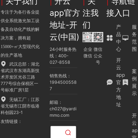
|
关于我们
|
开云
|
关
|
导航链
app官方
注我
接入口
专注于为各行各业提
供全系统激光加工设
地址-开
们
产
服
备及自动化产线的解
品
务
云(中国)
决方案，拥有超
中
范
15000+㎡大型现代化
心
围
24小时服务热
企业
微信
线：400-
微信
公众
的生产基地
开
027-8558
号
武汉总部：湖北
云
省武汉市东湖高新技
案
app
销售热线：
术开发区光谷三路
例
官
1994500558
777号综合保税区一
展
7
方
号标准厂房1层
示
地
无锡工厂：江苏
邮箱：
址
省无锡市江阴市临港
ch027@yardi
科创园23-1
mmo.com
开
友情链接
：
云
ap
清空
官