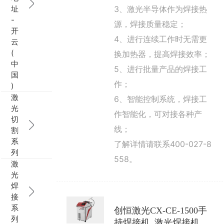
址
3、激光半导体作为焊接热
行业动态
EM-Smart 系列
创恒激光双头双工位铁芯激光焊接机
电机定转子铁芯快速打样加工服务
水暖洁具行业
-
源，焊接质量稳定；
开
4、进行连续工作时无需更
云
新能源电机定转子铁芯激光焊接机
厨具五金行业
(
换加热器，提高焊接效率；
中
5、进行批量产品的焊接工
创恒激光阀芯焊接工作站
包装赋码及标机
国
作；
)
新能源汽车零配件激光焊接机
礼品定制
激
6、智能控制系统，焊接工
光
作智能化，可对接各种产
切
家电行业
线；
割
系
了解详情请联系400-027-8
模具制造行业中激光加工设备解决方案
列
558。
激
低压电气行业
光
焊
接
系
创恒激光CX-CE-1500手
列
持焊接机_激光焊接机