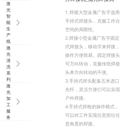
激
光
1. 焊接大型金属广告字选用
智
手持式焊接头，克服工作台
能
生
空间的局限性。
产
2.焊接小型金属广告字固定
线
式焊接头，移动字来焊接，
激
光
操作方便简易。固定焊接头
清
可万向转动，克服传统焊接
洗
头单方向转动的不便。
系
列
3.手持式焊头配备五米进口
激
光纤，灵活方便们可以实现
光
户外焊接。
加
工
4.手持式焊枪的操作模式，
服
可以对工件实现任意部位任
务
意角度的焊接。