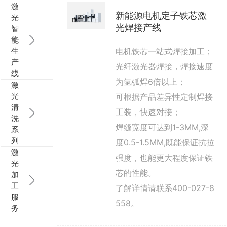
激
新能源电机定子铁芯激
光
光焊接产线
智
能
生
电机铁芯一站式焊接加工；
产
光纤激光器焊接，焊接速度
线
为氩弧焊6倍以上；
激
光
可根据产品差异性定制焊接
清
工装，快速对接；
洗
焊缝宽度可达到1-3MM,深
系
列
度0.5-1.5MM,既能保证抗拉
激
强度，也能更大程度保证铁
光
芯的性能。
加
工
了解详情请联系400-027-8
服
558。
务