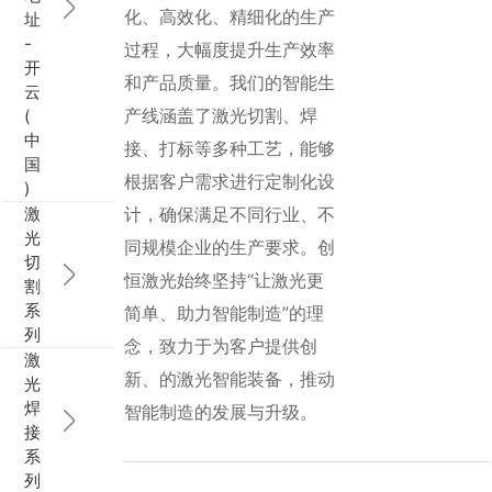
化、高效化、精细化的生产
址
行业动态
EM-Smart 系列
创恒激光双头双工位铁芯激光焊接机
电机定转子铁芯快速打样加工服务
水暖洁具行业
-
过程，大幅度提升生产效率
开
和产品质量。我们的智能生
云
新能源电机定转子铁芯激光焊接机
厨具五金行业
产线涵盖了激光切割、焊
(
中
接、打标等多种工艺，能够
创恒激光阀芯焊接工作站
包装赋码及标机
国
根据客户需求进行定制化设
)
新能源汽车零配件激光焊接机
礼品定制
激
计，确保满足不同行业、不
光
同规模企业的生产要求。创
切
家电行业
恒激光始终坚持“让激光更
割
系
简单、助力智能制造”的理
模具制造行业中激光加工设备解决方案
列
念，致力于为客户提供创
激
低压电气行业
新、的激光智能装备，推动
光
焊
智能制造的发展与升级。
接
系
列