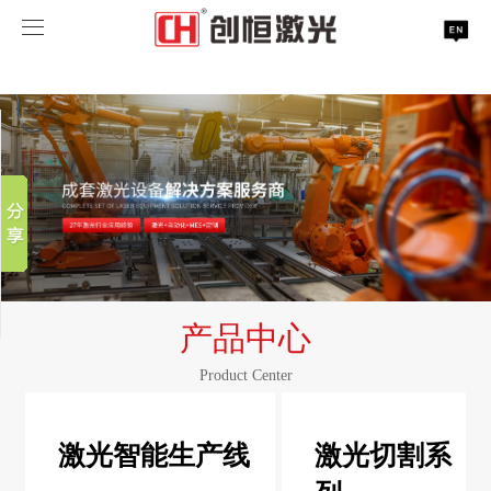
开云app官方地址
开云app官方地址
分享到
产品中心
新浪微博
微信
案例展示
开云app官方地址-开云(中国)
百度贴吧
服务支持
激光切割系列
行业解决方案
光纤激光打标机
豆瓣
QQ好友
关于创恒
激光焊接系列
客户案例
紫外线激光打标机
精密激光切割机
汽车行业激光智能解决方案
产品中心
开云app官方地址
激光智能生产线
创客说
走进创恒
CO2激光打标机
大幅激光切割机
创恒激光CX-CE-1500手持焊接机_激光焊接机
轨道交通行业激光智能加工解决方案
Product Center
开云app官方地址-开云(中国)
激光清洗系列
科技创恒
开云app官方地址
在线飞行激光打标机
管材激光切割机
创恒激光机械手臂激光焊接机
新能源电机定子铁芯激光焊接产线
水泵风机行业
激光智能生产线
激光切割系
激光加工服务
加入创恒
展会活动
CX-3D系列激光打标机
电机定转子铁芯单工位激光焊接机
新能源电机转子铁芯自动检测压铆产线
创恒激光清洗机
眼镜行业