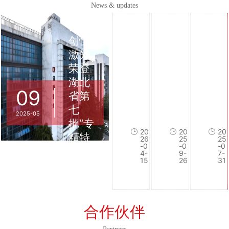
News & updates
喜
讯！
创恒
激光
一
【最
激
荣登
文
后
光
湖北
读
1
行
09
省第
光
创
当
懂
天！
业
七
纤
恒
激
光
周
陷
2025-05
批“专
激
激
光
纤
六
入
20
20
20
光
光
设
精特
激
冲！】
卷
26
25
25
-0
-0
-0
打
工
备
光
创
潭
新”中
4-
9-
7-
标
15
博
26
的
31
打
恒
创
小企
标
机
激
会
恒
价
业榜
机
光
激
的
展
格
单！
工
工
光
工
位
厮
合作伙伴
作
博
2
作
热
杀
原
会
7
过
闹
愈