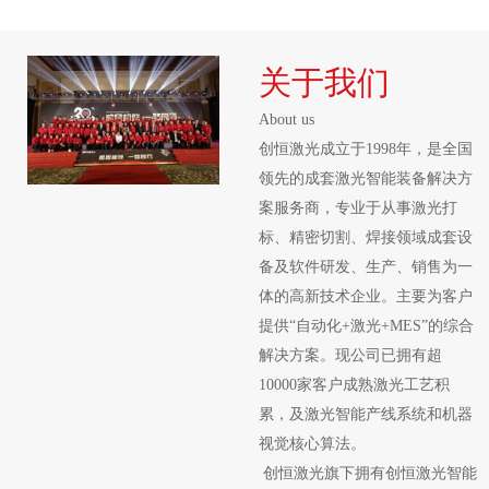
晰、永久的“身份
证”
关于我们
About us
创恒激光成立于1998年，是全国
领先的成套激光智能装备解决方
案服务商，专业于从事激光打
标、精密切割、焊接领域成套设
备及软件研发、生产、销售为一
体的高新技术企业。主要为客户
提供“自动化+激光+MES”的综合
解决方案。现公司已拥有超
10000家客户成熟激光工艺积
累，及激光智能产线系统和机器
视觉核心算法。
创恒激光旗下拥有创恒激光智能