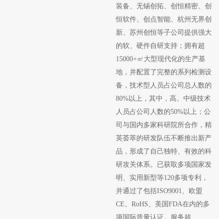
装备、无锡创拓、创恒精密、创
恒软件、创点智能、杭州无界创
新、苏州创恒等子公司提供强大
的软、硬件自研支持；拥有超
15000+㎡大型现代化的生产基
地，并配置了完整的系列检测设
备，技术型人员占公司总人数的
80%以上，其中，高、中级技术
人员占公司人数的50%以上；公
司与国内多家科研院所合作，精
英荟萃的研发队伍不断推出新产
品，形成了自己独特、有效的科
研攻关体系。已获取多项国家发
明、实用新型等120多项专利，
并通过了包括ISO9001、欧盟
CE、RoHS、美国FDA在内的多
项国际质量认证。服务超