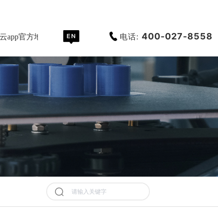
400-027-8558
电话:
云app官方地址
开云app官方地址-开云(中国)
历史记录
清空记录