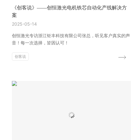
《创客说》——创恒激光电机铁芯自动化产线解决方
案
2025-05-14
创恒激光专访浙江钜丰科技有限公司张总，听见客户真实的声
音！每一次选择，皆因认可！
创客说