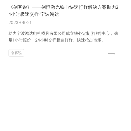
《创客说》——创恒激光铁心快速打样解决方案助力2
4小时极速交样-宁波鸿达
2023-06-21
助力宁波鸿达电机模具有限公司成立铁心定制(打样)中心，满
足1小时报价，24小时交样极速打样。快速抢占市场。
创客说