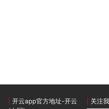
|
开云app官方地址-开云
|
关注