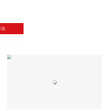
历史记录
清空记录
客说