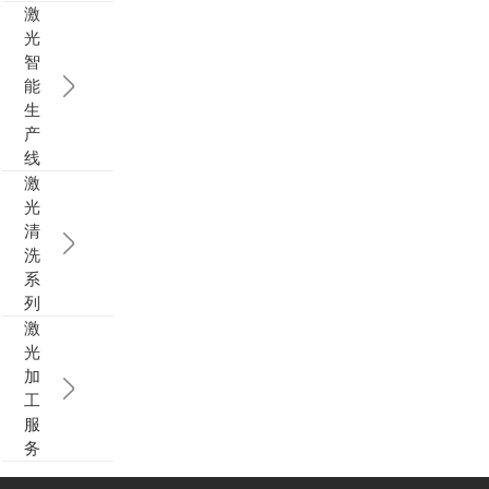
激
光
智
能
生
产
线
激
光
清
洗
系
列
激
光
加
工
服
务