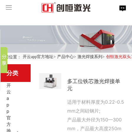
开云app官方地址
开云app官方地址
分享到
产品中心
新浪微博
微信
案例展示
开云app官方地址-开云(中国)
当前位置：
开云app官方地址
>
产品中心
>
激光焊接系列
>
创恒激光双头
百度贴吧
服务支持
激光切割系列
行业解决方案
光纤激光打标机
豆瓣
分类
QQ好友
多工位铁芯激光焊接单
关于创恒
激光焊接系列
客户案例
紫外线激光打标机
精密激光切割机
汽车行业激光智能解决方案
开
元
云
开云app官方地址
激光智能生产线
创客说
走进创恒
CO2激光打标机
大幅激光切割机
创恒激光CX-CE-1500手持焊接机_激光焊接机
轨道交通行业激光智能加工解决方案
a
适用于材料厚度为0.22-0.5
p
mm之间硅钢片;
p
开云app官方地址-开云(中国)
激光清洗系列
科技创恒
开云app官方地址
在线飞行激光打标机
管材激光切割机
创恒激光机械手臂激光焊接机
新能源电机定子铁芯激光焊接产线
水泵风机行业
官
产品最大外径为150—300
方
激光加工服务
加入创恒
展会活动
CX-3D系列激光打标机
电机定转子铁芯单工位激光焊接机
新能源电机转子铁芯自动检测压铆产线
创恒激光清洗机
眼镜行业
mm，产品最大高度250m
地