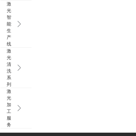
激
光
智
能
生
产
线
激
光
清
洗
系
列
激
光
加
工
服
务