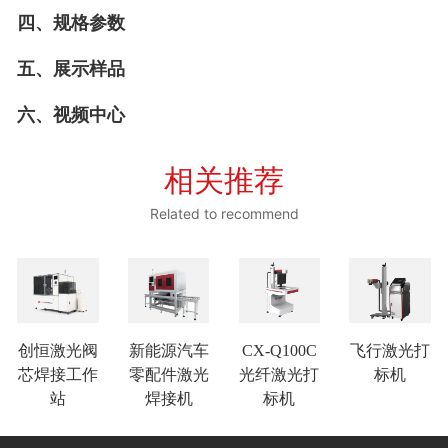
四、规格参数
五、展示样品
六、视频中心
相关推荐
Related to recommend
创恒激光阀
新能源汽车
CX-Q100C
飞行激光打
芯焊接工作
零配件激光
光纤激光打
标机
站
焊接机
标机