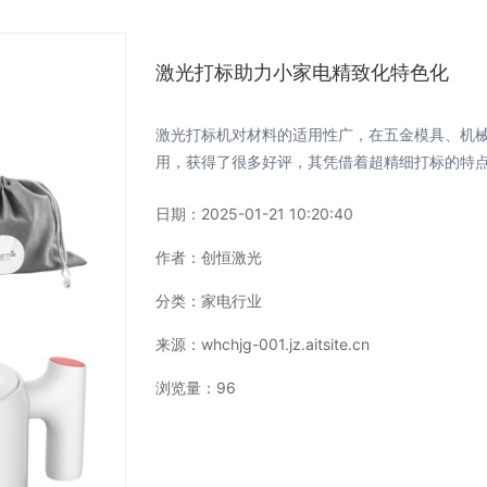
激光打标助力小家电精致化特色化
激光打标机对材料的适用性广，在五金模具、机械
用，获得了很多好评，其凭借着超精细打标的特
日期：
2025-01-21 10:20:40
作者：
创恒激光
分类：
家电行业
来源：
whchjg-001.jz.aitsite.cn
浏览量：
96