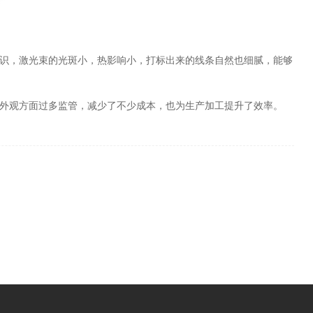
识，激光束的光斑小，热影响小，打标出来的线条自然也细腻，能够
外观方面过多监管，减少了不少成本，也为生产加工提升了效率。