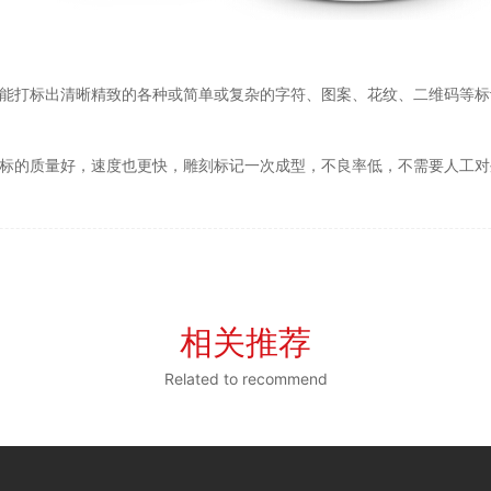
能打标出清晰精致的各种或简单或复杂的字符、图案、花纹、二维码等标
标的质量好，速度也更快，雕刻标记一次成型，不良率低，不需要人工对
相关推荐
Related to recommend