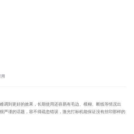
应用
难调到更好的效果，长期使用还容易有毛边、模糊、断线等情况出
很严谨的话题，容不得疏忽错误，激光打标机能保证没有丝印那样的