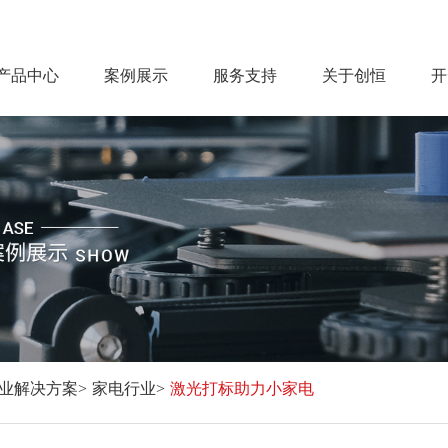
产品中心
案例展示
服务支持
关于创恒
开
业解决方案
>
家电行业
>
激光打标助力小家电精致化特色化