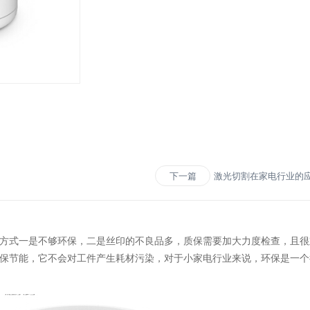
激光切割在家电行业的
下一篇
式一是不够环保，二是丝印的不良品多，质保需要加大力度检查，且很
保节能，它不会对工件产生耗材污染，对于小家电行业来说，环保是一个