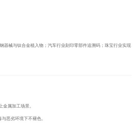
钢器械与钛合金植入物；汽车行业刻印零部件追溯码；珠宝行业实现
以上金属加工场景。
消毒与恶劣环境下不褪色。