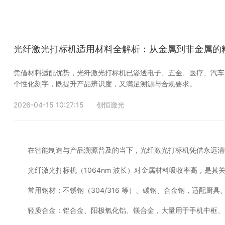
光纤激光打标机适用材料全解析：从金属到非金属的
凭借材料适配优势，光纤激光打标机已渗透电子、五金、医疗、汽车
个性化刻字，既提升产品辨识度，又满足溯源与合规要求。
2026-04-15 10:27:15
创恒激光
在智能制造与产品溯源普及的当下，光纤激光打标机凭借永远清
光纤激光打标机（1064nm 波长）对金属材料吸收率高，是其
常用钢材：不锈钢（304/316 等）、碳钢、合金钢，适配厨
轻质合金：铝合金、阳极氧化铝、镁合金，大量用于手机中框、