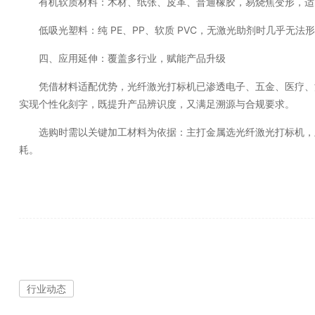
有机软质材料：木材、纸张、皮革、普通橡胶，易烧焦变形，适配
低吸光塑料：纯 PE、PP、软质 PVC，无激光助剂时几乎无法
四、应用延伸：覆盖多行业，赋能产品升级
凭借材料适配优势，光纤激光打标机已渗透电子、五金、医疗、
实现个性化刻字，既提升产品辨识度，又满足溯源与合规要求。
选购时需以关键加工材料为依据：主打金属选光纤激光打标机，
耗。
行业动态